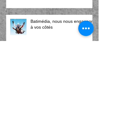
Batimédia, nous nous engageons
à vos côtés
Évangélisation et relationnel
Archive
s
août 2025
(1)
1 post
mai 2025
(1)
1 post
avril 2025
(1)
1 post
avril 2023
(2)
2 posts
mai 2022
(1)
1 post