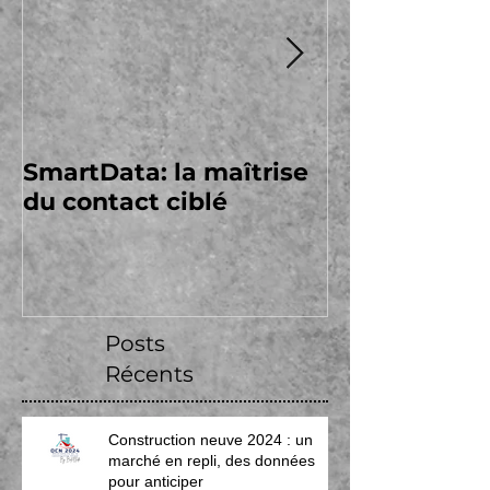
SmartData: la maîtrise
Batimédia, 
du contact ciblé
engageons à
Posts
Récents
Construction neuve 2024 : un
marché en repli, des données
pour anticiper