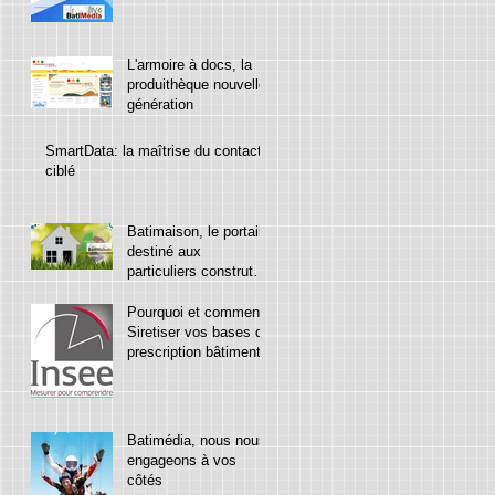
L'armoire à docs, la
produithèque nouvelle
génération
SmartData: la maîtrise du contact
ciblé
Batimaison, le portail
destiné aux
particuliers construteur
ou rénovateurs de leur
mainson.
Pourquoi et comment
Siretiser vos bases de
prescription bâtiment
Batimédia, nous nous
engageons à vos
côtés