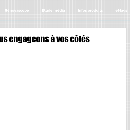
Rénovascope
Etude média
Infos produits
eMags
us engageons à vos côtés