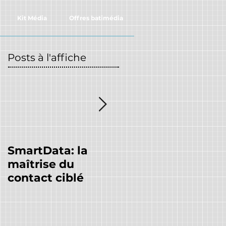
Kit Média
Offres batimédia
Posts à l'affiche
SmartData: la
Batimédia, nous
maîtrise du
nous engageons à
contact ciblé
vos côtés