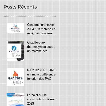
Posts Récents
Construction neuve
2024 : un marché en
repli, des données
pour anticiper
Chauffe-eaux
thermodynamiques :
un marché des
chauffe-eaux
thermodynamiques
concentré dans les
mains de quelques
RT 2012 et RE 2020
entreprises
un impact différent en
d’installation.
fonction des PAC
Le point sur la
construction : février
2023