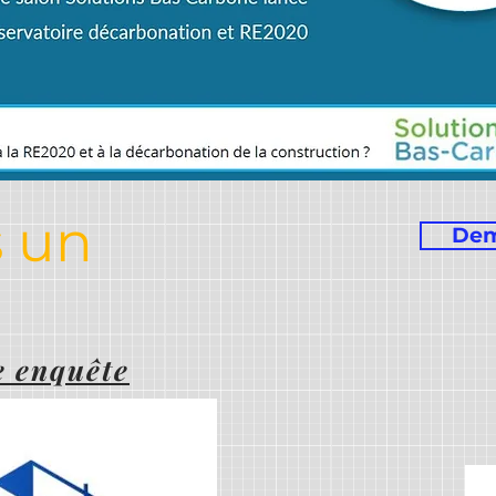
s un
Dem
l
e enquête