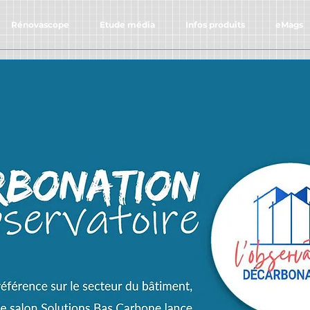
Rénovascope
Etude média
Infos produits
eMags