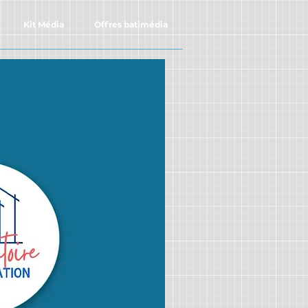
Kit Média
Offres batimédia