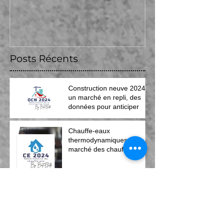
Posts Récents
Construction neuve 2024 :
un marché en repli, des
données pour anticiper
Chauffe-eaux
thermodynamiques : un
marché des chauffe-eaux
thermodynamiques
concentré dans les mains
de quelques entreprises
d’installation.
RT 2012 et RE 2020 un
impact différent en